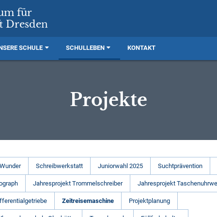
rum für
t Dresden
NSERE SCHULE
SCHULLEBEN
KONTAKT
Projekte
 Wunder
Schreibwerkstatt
Juniorwahl 2025
Suchtprävention
ograph
Jahresprojekt Trommelschreiber
Jahresprojekt Taschenuhrwe
fferentialgetriebe
Zeitreisemaschine
Projektplanung