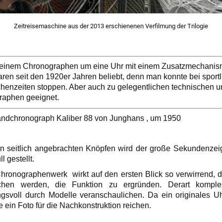
Zeitreisemaschine aus der 2013 erschienenen Verfilmung der Trilogie
 bei einem Chronographen um eine Uhr mit einem Zusatzmechan
aren seit den 1920er Jahren beliebt, denn man konnte bei sport
henzeiten stoppen. Aber auch zu gelegentlichen technischen u
raphen geeignet.
ndchronograph Kaliber 88 von Junghans , um 1950
en seitlich angebrachten Knöpfen wird der große Sekundenzeig
l gestellt.
hronographenwerk wirkt auf den ersten Blick so verwirrend, 
chen werden, die Funktion zu ergründen. Derart komp
ngsvoll durch Modelle veranschaulichen. Da ein originales Uh
 ein Foto für die Nachkonstruktion reichen.