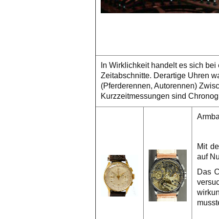
In Wirklichkeit handelt es sich
Zeitabschnitte. Derartige Uhren w
(Pferderennen, Autorennen) Zwisc
Kurzzeitmessungen sind Chronog
Armba
Mit d
auf Nul
Das C
versu
wirku
musste