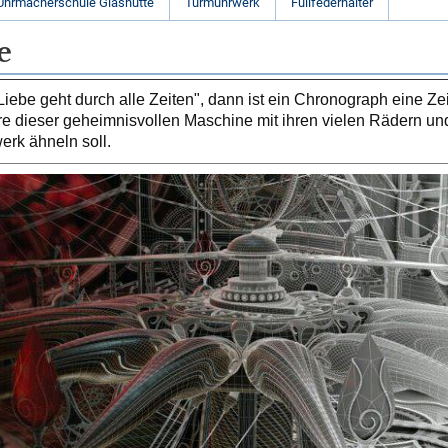
Uhrmacherschule Glashütte
Turmuhrwerk
Füllfederhalter
e
Liebe geht durch alle Zeiten", dann ist ein Chronograph eine Ze
re dieser geheimnisvollen Maschine mit ihren vielen Rädern un
erk ähneln soll.