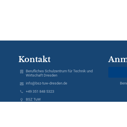
Kontakt
Anm
Berufliches Schulzentrum für Technik und
Wirtschaft Dresden
info@bsz-tuw-dresden.de
Ben
+49 351 848 5323
BSZ TuW
Hellerhofstraße 27
01129 Dresden
Germany