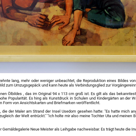
ehnte lang, mehr oder weniger unbeachtet, die Reproduktion eines Bildes 
Bild zum Umzugsgepäck und kann heute als Verbindungsglied zur Vorgängereinr
enen Ölbildes , das im Original 94 x 113 cm groß ist. Es gilt als das bekann
he Popularität. Es hing als Kunstdruck in Schulen und Kindergärten an der W
n Form von Ansichtskarten und Briefmarken veröffentlicht.
n, die der Maler am Strand der Insel Usedom gesehen hatte: "Es hatte mich ang
zugleich der Welt entrückt." "Ich holte mir also meine Tochter Uta und meinen 
ner Gemäldegalerie Neue Meister als Leihgabe nachweisbar. Es trägt heute die I