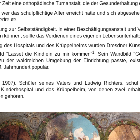
Zeit eine orthopädische Turnanstalt, die der Gesunderhaltung d
wer das schulpflichtige Alter erreicht hatte und sich abgeseh
erfreute.
ung zur Selbstständigkeit. In einer Beschäftigungsanstalt und Ve
gen können, sollte das Verdienen eines eigenen Lebensunterhalt
ng des Hospitals und des Krüppelheims wurden Dresdner Künstl
1.
ld "Lasset die Kindlein zu mir kommen“
Sein Wandbild "G
zu der waldreichen Umgebung der Einrichtung passte, existi
. Jahrhundert populär.
907), Schüler seines Vaters und Ludwig Richters, schuf 
-Kinderhospital und das Krüppelheim, von denen zwei erha
n gehören.