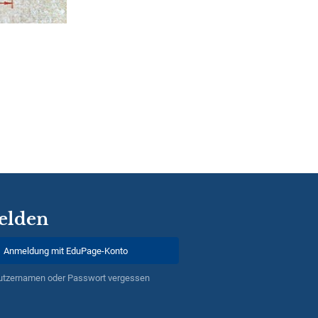
elden
Anmeldung mit EduPage-Konto
utzernamen oder Passwort vergessen