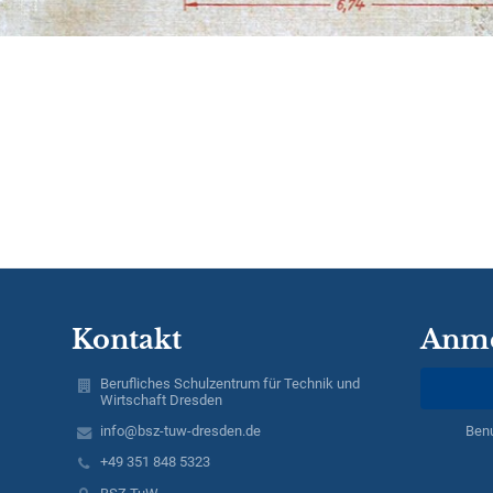
Kontakt
Anm
Berufliches Schulzentrum für Technik und
Wirtschaft Dresden
info@bsz-tuw-dresden.de
Ben
+49 351 848 5323