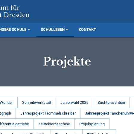
rum für
t Dresden
NSERE SCHULE
SCHULLEBEN
KONTAKT
Projekte
 Wunder
Schreibwerkstatt
Juniorwahl 2025
Suchtprävention
ograph
Jahresprojekt Trommelschreiber
Jahresprojekt Taschenuhrw
fferentialgetriebe
Zeitreisemaschine
Projektplanung