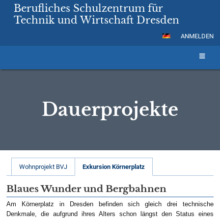
Berufliches Schulzentrum für
Technik und Wirtschaft Dresden
ANMELDEN
Dauerprojekte
Dauerprojekte
Wohnprojekt BVJ
Exkursion Körnerplatz
Blaues Wunder und Bergbahnen
Am Körnerplatz in Dresden befinden sich gleich drei technische
Denkmale, die aufgrund ihres Alters schon längst den Status eines