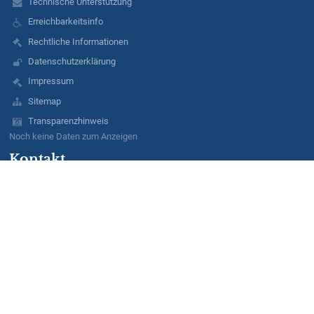
Technische Unterstützung
Erreichbarkeitsinfo
Rechtliche Informationen
Datenschutzerklärung
Impressum
Sitemap
Transparenzhinweis
Noch keine Daten zum Anzeigen
Kontakt
Berufliches Schulzentrum für Technik und Wirtschaft Dresden
info@bsz-tuw-dresden.de
+49 351 848 5323
BSZ TuW
Hellerhofstraße 27
01129 Dresden
Germany
Anmelden