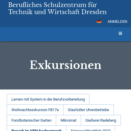
Berufliches Schulzentrum für
Technik und Wirtschaft Dresden
ANMELDEN
Exkursionen
Exkursionen
Lernen mit System in der Berufsvorbereitung
Weihnachtsexkursion FB17a
Glashütter Uhrenbetriebe
Forstbotanischer Garten
Mikromat
Gießerei Radeberg
Besuch im VEM Sachsenwerk
Spreewaldpaddeln 2022