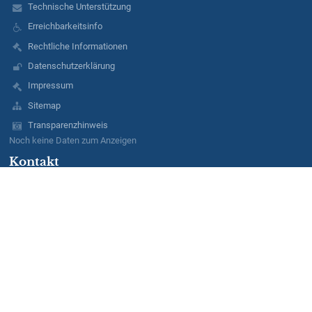
Technische Unterstützung
Erreichbarkeitsinfo
Rechtliche Informationen
Datenschutzerklärung
Impressum
Sitemap
Transparenzhinweis
Noch keine Daten zum Anzeigen
Kontakt
Berufliches Schulzentrum für Technik und Wirtschaft Dresden
info@bsz-tuw-dresden.de
+49 351 848 5323
BSZ TuW
Hellerhofstraße 27
01129 Dresden
Germany
Anmelden